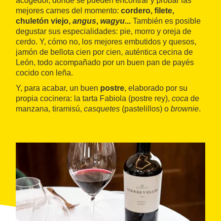
acogedor, donde se pueden encontrar y probar las
mejores carnes del momento:
cordero, filete,
chuletón viejo,
angus
,
wagyu
...
También es posible
degustar sus especialidades: pie, morro y oreja de
cerdo. Y, cómo no, los mejores embutidos y quesos,
jamón de bellota cien por cien, auténtica cecina de
León, todo acompañado por un buen pan de payés
cocido con leña.
Y, para acabar, un buen
postre
, elaborado por su
propia cocinera: la tarta Fabiola (postre rey),
coca
de
manzana, tiramisú,
casquetes
(pastelillos) o
brownie
.