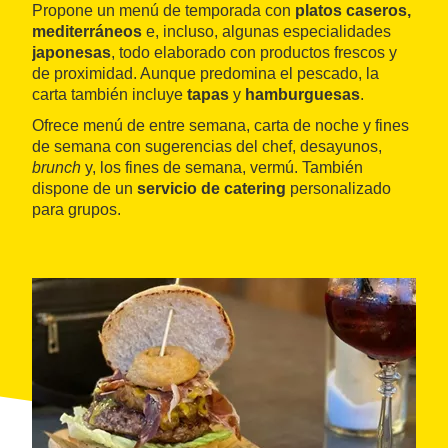
Propone un menú de temporada con
platos caseros,
mediterráneos
e, incluso, algunas especialidades
japonesas
, todo elaborado con productos frescos y
de proximidad. Aunque predomina el pescado, la
carta también incluye
tapas
y
hamburguesas
.
Ofrece menú de entre semana, carta de noche y fines
de semana con sugerencias del chef, desayunos,
brunch
y, los fines de semana, vermú. También
dispone de un
servicio de catering
personalizado
para grupos.