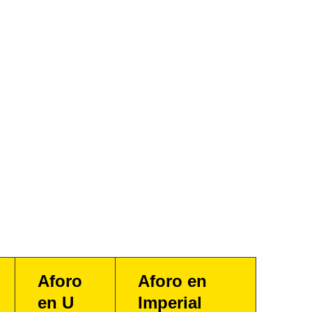
Aforo
Aforo en
en U
Imperial