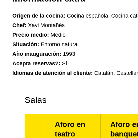
Origen de la cocina:
Cocina española, Cocina cat
Chef:
Xavi Montañés
Precio medio:
Medio
Situación:
Entorno natural
Año inauguración:
1993
Acepta reservas?:
Sí
Idiomas de atención al cliente:
Catalán, Castella
Salas
Aforo en
Aforo e
teatro
banque