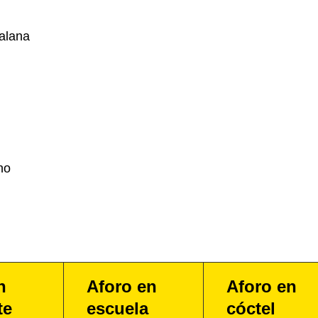
alana
no
n
Aforo en
Aforo en
te
escuela
cóctel