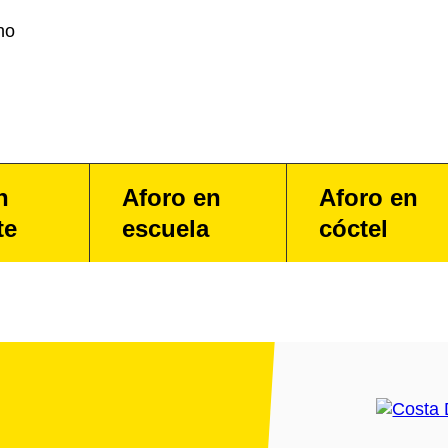
no
n
Aforo en
Aforo en
te
escuela
cóctel