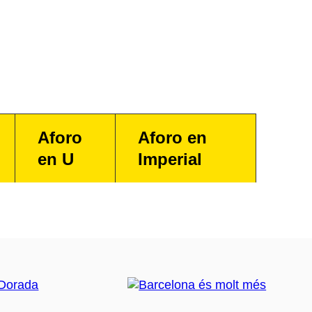
Aforo
Aforo en
en U
Imperial