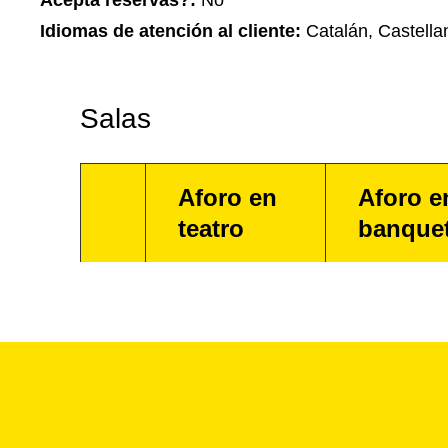
Acepta reservas?:
No
Idiomas de atención al cliente:
Catalán, Castella
Salas
Aforo en
Aforo e
teatro
banque