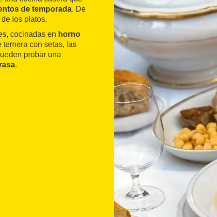
entos de temporada
. De
 de los platos.
les, cocinadas en
horno
e ternera con setas, las
pueden probar una
brasa
.