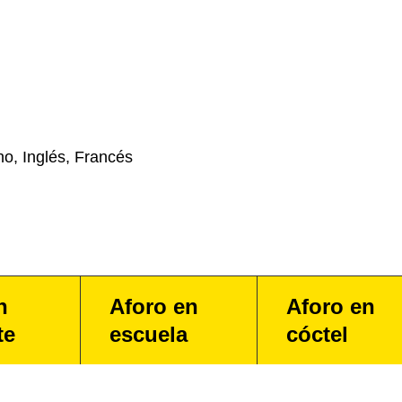
no, Inglés, Francés
n
Aforo en
Aforo en
te
escuela
cóctel