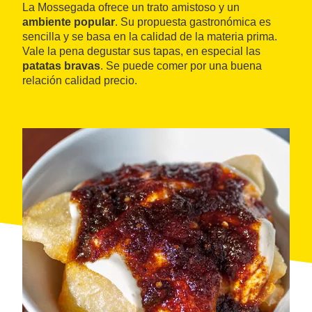
La Mossegada ofrece un trato amistoso y un
ambiente popular
. Su propuesta gastronómica es
sencilla y se basa en la calidad de la materia prima.
Vale la pena degustar sus tapas, en especial las
patatas bravas
. Se puede comer por una buena
relación calidad precio.