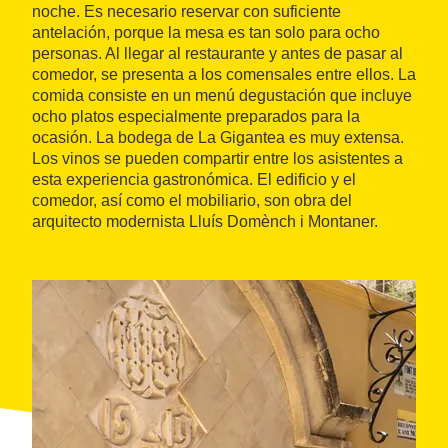
noche. Es necesario reservar con suficiente
antelación, porque la mesa es tan solo para ocho
personas. Al llegar al restaurante y antes de pasar al
comedor, se presenta a los comensales entre ellos. La
comida consiste en un menú degustación que incluye
ocho platos especialmente preparados para la
ocasión. La bodega de La Gigantea es muy extensa.
Los vinos se pueden compartir entre los asistentes a
esta experiencia gastronómica. El edificio y el
comedor, así como el mobiliario, son obra del
arquitecto modernista Lluís Domènch i Montaner.