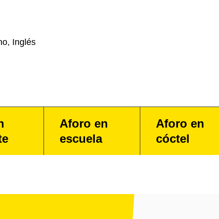
o, Inglés
n
Aforo en
Aforo en
te
escuela
cóctel