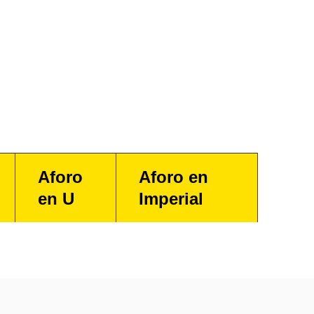
Aforo
Aforo en
en U
Imperial