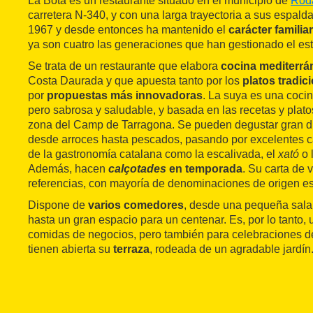
La Bota es un restaurante situado en el municipio de
Rod
carretera N-340, y con una larga trayectoria a sus espald
1967 y desde entonces ha mantenido el
carácter familiar
ya son cuatro las generaciones que han gestionado el es
Se trata de un restaurante que elabora
cocina mediterrá
Costa Daurada y que apuesta tanto por los
platos tradic
por
propuestas más innovadoras
. La suya es una coci
pero sabrosa y saludable, y basada en las recetas y platos
zona del Camp de Tarragona. Se pueden degustar gran di
desde arroces hasta pescados, pasando por excelentes c
de la gastronomía catalana como la escalivada, el
xató
o 
Además, hacen
calçotades
en temporada
. Su carta de 
referencias, con mayoría de denominaciones de origen e
Dispone de
varios comedores
, desde una pequeña sal
hasta un gran espacio para un centenar. Es, por lo tanto,
comidas de negocios, pero también para celebraciones de
tienen abierta su
terraza
, rodeada de un agradable jardín