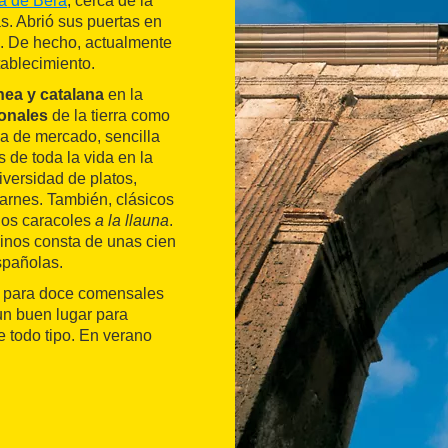
a de Berà
, cerca de la
as. Abrió sus puertas en
. De hecho, actualmente
tablecimiento.
nea y catalana
en la
ionales
de la tierra como
na de mercado, sencilla
 de toda la vida en la
versidad de platos,
arnes. También, clásicos
los caracoles
a la llauna
.
vinos consta de unas cien
spañolas.
a para doce comensales
 un buen lugar para
 todo tipo. En verano
.