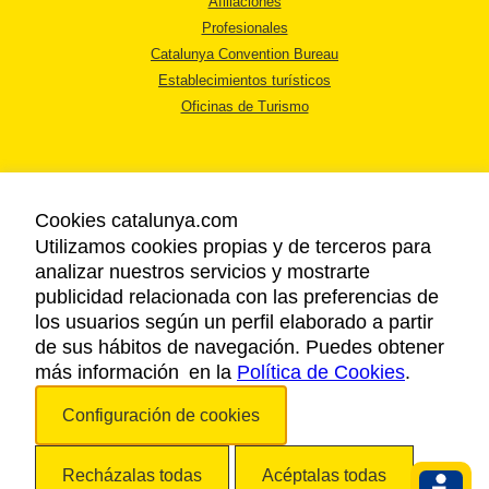
Afiliaciones
Profesionales
Catalunya Convention Bureau
Establecimientos turísticos
Oficinas de Turismo
Cookies catalunya.com
Utilizamos cookies propias y de terceros para
AVISO LEGAL
analizar nuestros servicios y mostrarte
POLÍTICA DE PRIVACIDAD
publicidad relacionada con las preferencias de
COOKIES
los usuarios según un perfil elaborado a partir
ACCESSIBILIDAD
de sus hábitos de navegación. Puedes obtener
más información en la
Política de Cookies
.
Copyright © 2026. Agencia Catalana de Turismo. Todos los derechos
Configuración de cookies
reservados.
Recházalas todas
Acéptalas todas