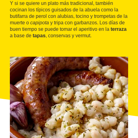
Y si se quiere un plato más tradicional, también
cocinan los típicos guisados de la abuela como la
butifarra de perol con alubias, tocino y trompetas de la
muerte o
capipota
y tripa con garbanzos. Los días de
buen tiempo se puede tomar el aperitivo en la
terraza
a base de
tapas
, conservas y vermut.