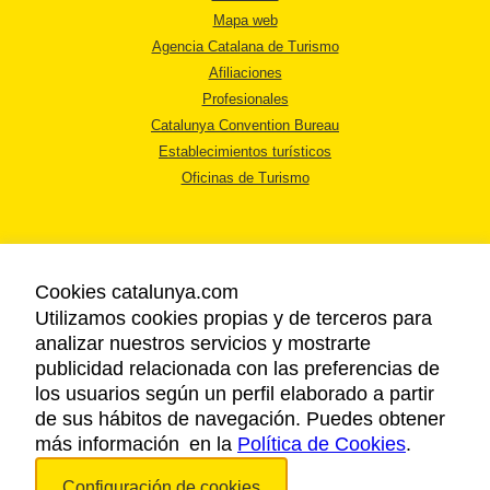
Mapa web
Agencia Catalana de Turismo
Afiliaciones
Profesionales
Catalunya Convention Bureau
Establecimientos turísticos
Oficinas de Turismo
Cookies catalunya.com
Utilizamos cookies propias y de terceros para
AVISO LEGAL
analizar nuestros servicios y mostrarte
POLÍTICA DE PRIVACIDAD
publicidad relacionada con las preferencias de
COOKIES
los usuarios según un perfil elaborado a partir
ACCESSIBILIDAD
de sus hábitos de navegación. Puedes obtener
más información en la
Política de Cookies
.
Copyright © 2026. Agencia Catalana de Turismo. Todos los derechos
Configuración de cookies