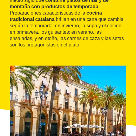
medio siglo que
combina platos de mar y de
montaña con productos de temporada
.
Preparaciones características de la
cocina
tradicional catalana
brillan en una carta que cambia
según la temporada: en invierno, la sopa y el cocido;
en primavera, los guisantes; en verano, las
ensaladas, y en otoño, las carnes de caza y las setas
son los protagonistas en el plato.