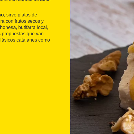
no
, sirve platos de
ra con frutos secos y
onesa, butifarra local,
s propuestas que van
 clásicos catalanes como