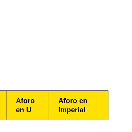
Aforo
Aforo en
en U
Imperial