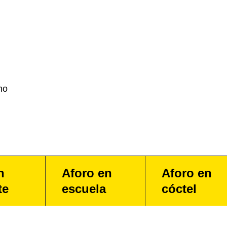
no
n
Aforo en
Aforo en
te
escuela
cóctel