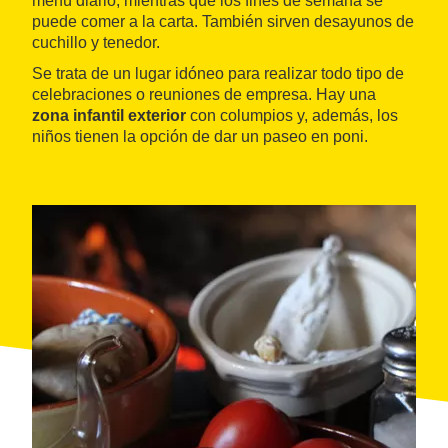
menú diario, mientras que los fines de semana se
puede comer a la carta. También sirven desayunos de
cuchillo y tenedor.
Se trata de un lugar idóneo para realizar todo tipo de
celebraciones o reuniones de empresa. Hay una
zona infantil exterior
con columpios y, además, los
niños tienen la opción de dar un paseo en poni.