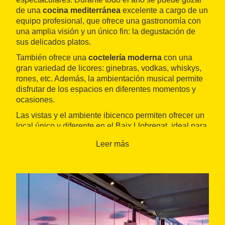
de una
cocina mediterránea
excelente a cargo de un
equipo profesional, que ofrece una gastronomía con
una amplia visión y un único fin: la degustación de
sus delicados platos.
También ofrece una
coctelería moderna
con una
gran variedad de licores: ginebras, vodkas, whiskys,
rones, etc. Además, la ambientación musical permite
disfrutar de los espacios en diferentes momentos y
ocasiones.
Las vistas y el ambiente ibicenco permiten ofrecer un
local único y diferente en el Baix Llobregat, ideal para
celebrar todo tipo de eventos
, que se adaptan
Leer más
siempre a las necesidades de los clientes.