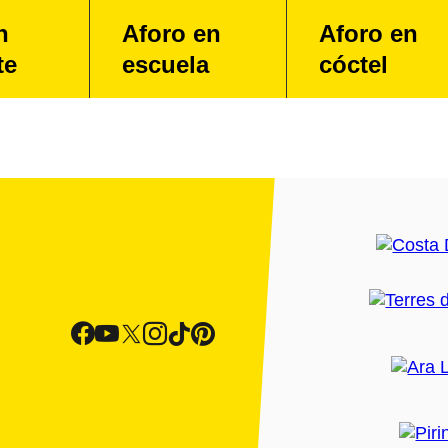
n
Aforo en
Aforo en
te
escuela
cóctel