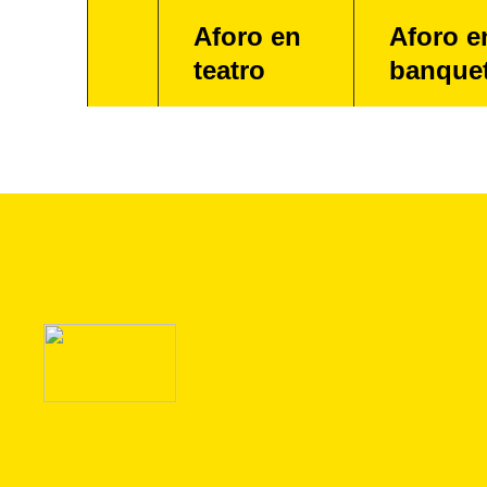
Aforo en
Aforo e
teatro
banque