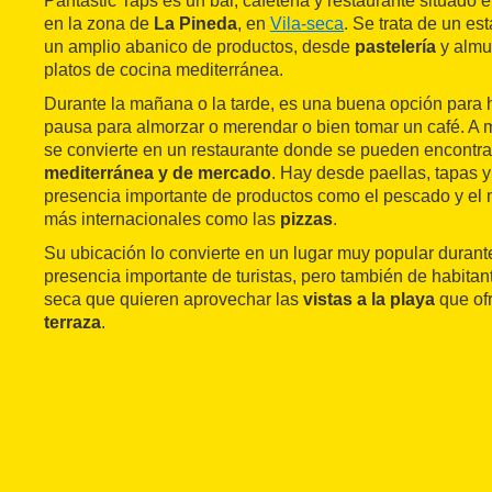
Pantàstic Taps es un bar, cafetería y restaurante situado 
en la zona de
La Pineda
, en
Vila-seca
. Se trata de un es
un amplio abanico de productos, desde
pastelería
y almu
platos de cocina mediterránea.
Durante la mañana o la tarde, es una buena opción para
pausa para almorzar o merendar o bien tomar un café. A 
se convierte en un restaurante donde se pueden encont
mediterránea y de mercado
. Hay desde paellas, tapas 
presencia importante de productos como el pescado y el 
más internacionales como las
pizzas
.
Su ubicación lo convierte en un lugar muy popular durant
presencia importante de turistas, pero también de habitan
seca que quieren aprovechar las
vistas a la playa
que ofr
terraza
.