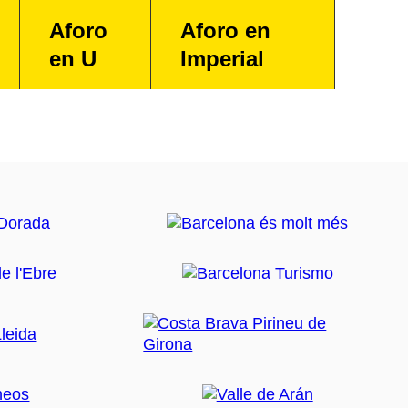
Aforo
Aforo en
en U
Imperial