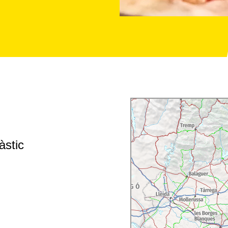
àstic