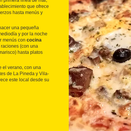
en primera línea de mar,
tablecimiento que ofrece
erzos hasta menús y
 hacer una pequeña
mediodía y por la noche
rar menús con
cocina
y raciones (con una
marisco) hasta platos
e el verano, con una
tes de La Pineda y Vila-
ece este local desde su