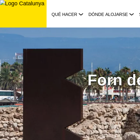
Saltar
al
QUÉ HACER
DÓNDE ALOJARSE
contenido
Forn d