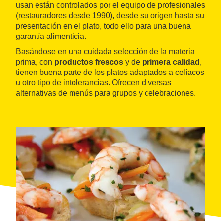
usan están controlados por el equipo de profesionales
(restauradores desde 1990), desde su origen hasta su
presentación en el plato, todo ello para una buena
garantía alimenticia.
Basándose en una cuidada selección de la materia
prima, con
productos frescos
y de
primera calidad
,
tienen buena parte de los platos adaptados a celíacos
u otro tipo de intolerancias. Ofrecen diversas
alternativas de menús para grupos y celebraciones.