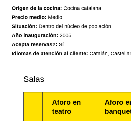
Origen de la cocina:
Cocina catalana
Precio medio:
Medio
Situación:
Dentro del núcleo de población
Año inauguración:
2005
Acepta reservas?:
Sí
Idiomas de atención al cliente:
Catalán, Castella
Salas
Aforo en
Aforo e
teatro
banque