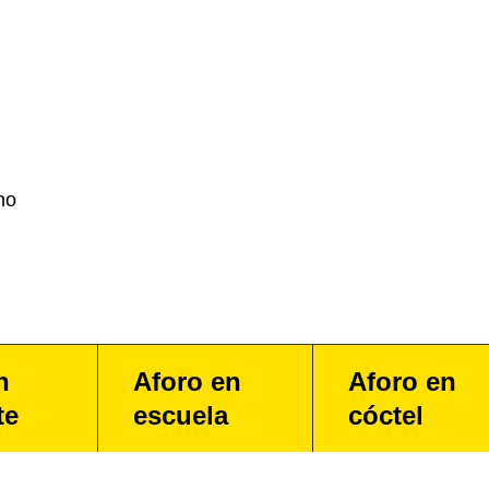
no
n
Aforo en
Aforo en
te
escuela
cóctel