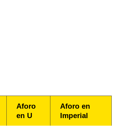
Aforo
Aforo en
en U
Imperial