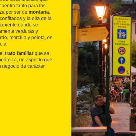
uentro tanto para los
iza por ser de
montaña
,
onfitados y la olla de la
ecipiente donde se
amente verduras y
do, morcilla y pelota, en
cia.
 el
trato familiar
que se
ronómica, un aspecto que
n negocio de carácter