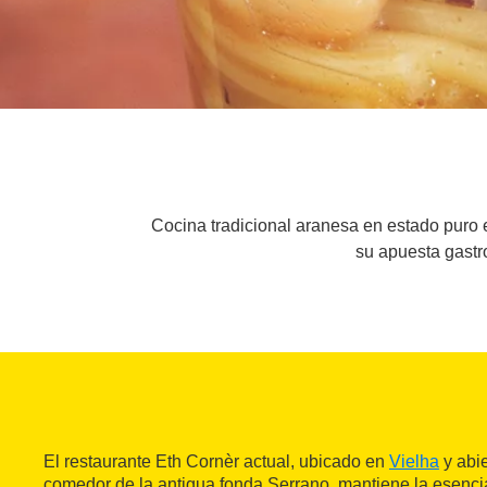
Cocina tradicional aranesa en estado puro e
su apuesta gastro
El restaurante Eth Cornèr actual, ubicado en
Vielha
y abi
comedor de la antigua fonda Serrano, mantiene la esenci