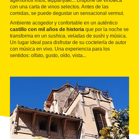
agemonos fritos, teppanyaki... Dispone de vinoteca
con una carta de vinos selectos. Antes de las
comidas, se puede degustar un sensacional vermut.
Ambiente acogedor y confortable en un auténtico
castillo con mil años de historia
que por la noche se
transforma en un
sushica
, veladas de sushi y música.
Un lugar ideal para disfrutar de su coctelería de autor
con música en vivo. Una experiencia para los
sentidos: olfato, gusto, oído, vista...