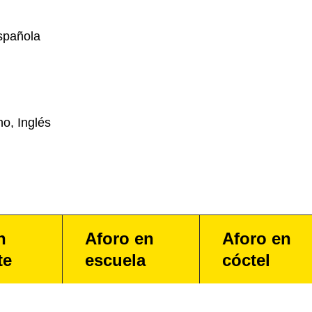
spañola
o, Inglés
n
Aforo en
Aforo en
te
escuela
cóctel