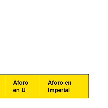
Aforo
Aforo en
en U
Imperial