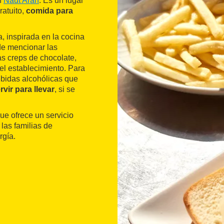
n
Naut Aran
. Es un lugar
ratuito,
comida para
a, inspirada en la cocina
de mencionar las
as creps de chocolate,
 el establecimiento. Para
ebidas alcohólicas que
rvir para llevar
, si se
ue ofrece un servicio
las familias de
rgía.