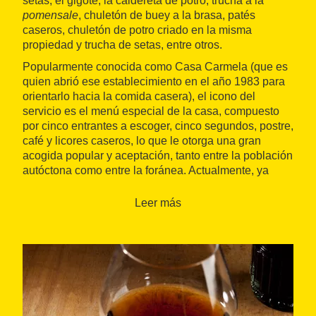
setas, el gigote, la caldereta de potro, trucha a la
pomensale
, chuletón de buey a la brasa, patés
caseros, chuletón de potro criado en la misma
propiedad y trucha de setas, entre otros.
Popularmente conocida como Casa Carmela (que es
quien abrió ese establecimiento en el año 1983 para
orientarlo hacia la comida casera), el icono del
servicio es el menú especial de la casa, compuesto
por cinco entrantes a escoger, cinco segundos, postre,
café y licores caseros, lo que le otorga una gran
acogida popular y aceptación, tanto entre la población
autóctona como entre la foránea. Actualmente, ya
trabaja en él la segunda generación, que continúa
aplicando los mismos principios de servicio y criterio
Leer más
aplicado por Carmela: una cocina casera de
calidad,
cantidad y buen precio
.