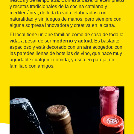
frescos y de temporada. Con esta base, ofrecen platos
y recetas tradicionales de la cocina catalana y
mediterránea, de toda la vida, elaborados con
naturalidad y sin juegos de manos, pero siempre con
alguna sorpresa innovadora y creativa en la carta.
El local tiene un aire familiar, como de casa de toda la
vida, a pesar de ser
moderno y actual
. Es bastante
espacioso y está decorado con un aire acogedor, con
las paredes llenas de botellas de vino, que hace muy
agradable cualquier comida, ya sea en pareja, en
familia o con amigos.