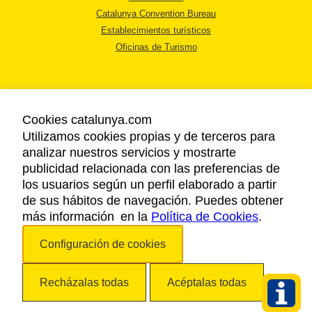
Catalunya Convention Bureau
Establecimientos turísticos
Oficinas de Turismo
Cookies catalunya.com
Utilizamos cookies propias y de terceros para
AVISO LEGAL
analizar nuestros servicios y mostrarte
POLÍTICA DE PRIVACIDAD
publicidad relacionada con las preferencias de
COOKIES
los usuarios según un perfil elaborado a partir
ACCESSIBILIDAD
de sus hábitos de navegación. Puedes obtener
más información en la
Política de Cookies
.
Copyright © 2026. Agencia Catalana de Turismo. Todos los derechos
Configuración de cookies
reservados.
Recházalas todas
Acéptalas todas