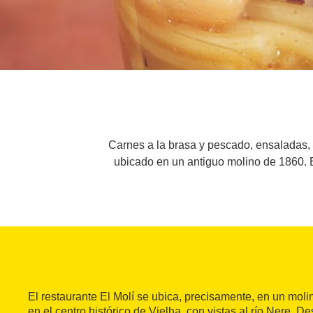
Carnes a la brasa y pescado, ensaladas, t
ubicado en un antiguo molino de 1860. E
El restaurante El Molí se ubica, precisamente, en un mol
en el centro histórico de Vielha, con vistas al río Nere. D