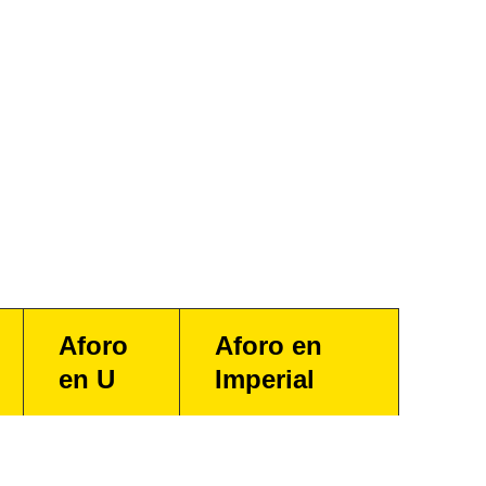
Aforo
Aforo en
en U
Imperial