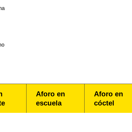
na
no
n
Aforo en
Aforo en
te
escuela
cóctel