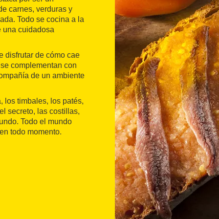
de carnes, verduras y
ada. Todo se cocina a la
de una cuidadosa
e disfrutar de cómo cae
es se complementan con
compañía de un ambiente
, los timbales, los patés,
 secreto, las costillas,
egundo. Todo el mundo
en todo momento.