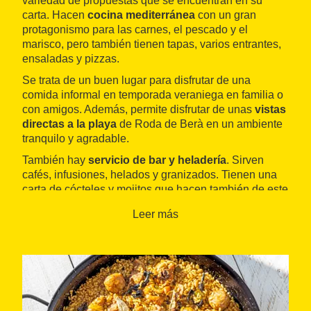
variedad de propuestas que se encuentran en su
carta. Hacen
cocina mediterránea
con un gran
protagonismo para las carnes, el pescado y el
marisco, pero también tienen tapas, varios entrantes,
ensaladas y pizzas.
Se trata de un buen lugar para disfrutar de una
comida informal en temporada veraniega en familia o
con amigos. Además, permite disfrutar de unas
vistas
directas a la playa
de Roda de Berà en un ambiente
tranquilo y agradable.
También hay
servicio de bar y heladería
. Sirven
cafés, infusiones, helados y granizados. Tienen una
carta de cócteles y mojitos que hacen también de este
local un buen lugar para pasar un rato por la noche
Leer más
después de la cena.