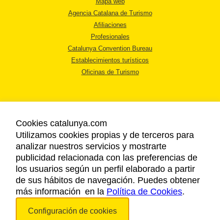
Mapa web
Agencia Catalana de Turismo
Afiliaciones
Profesionales
Catalunya Convention Bureau
Establecimientos turísticos
Oficinas de Turismo
Cookies catalunya.com
Utilizamos cookies propias y de terceros para
AVISO LEGAL
analizar nuestros servicios y mostrarte
POLÍTICA DE PRIVACIDAD
publicidad relacionada con las preferencias de
COOKIES
los usuarios según un perfil elaborado a partir
ACCESSIBILIDAD
de sus hábitos de navegación. Puedes obtener
más información en la
Política de Cookies
.
Copyright © 2026. Agencia Catalana de Turismo. Todos los derechos
Configuración de cookies