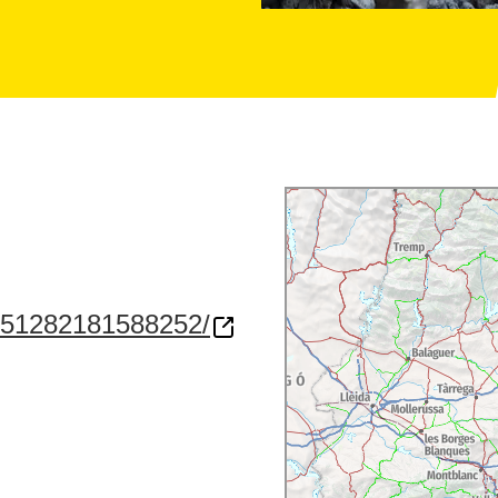
-851282181588252/