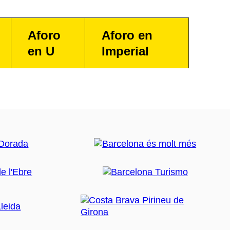
Aforo
Aforo en
en U
Imperial