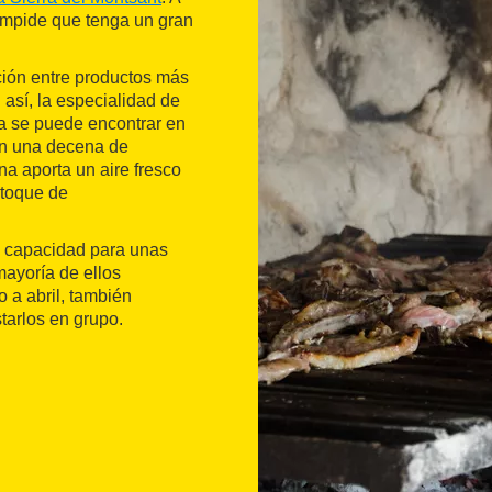
 impide que tenga un gran
ión entre productos más
 así, la especialidad de
ta se puede encontrar en
on una decena de
na aporta un aire fresco
 toque de
on capacidad para unas
mayoría de ellos
 a abril, también
tarlos en grupo.