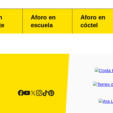
n
Aforo en
Aforo en
te
escuela
cóctel