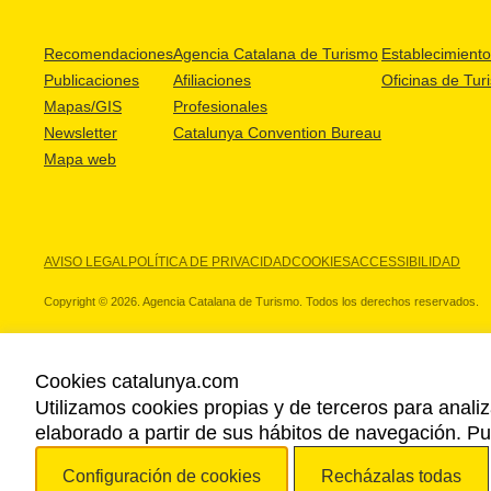
Recomendaciones
Agencia Catalana de Turismo
Establecimientos
Publicaciones
Afiliaciones
Oficinas de Tur
Mapas/GIS
Profesionales
Newsletter
Catalunya Convention Bureau
Mapa web
AVISO LEGAL
POLÍTICA DE PRIVACIDAD
COOKIES
ACCESSIBILIDAD
Copyright © 2026. Agencia Catalana de Turismo. Todos los derechos reservados.
Cookies catalunya.com
Utilizamos cookies propias y de terceros para analiz
NUESTROS PARTNERS
elaborado a partir de sus hábitos de navegación. 
Configuración de cookies
Recházalas todas