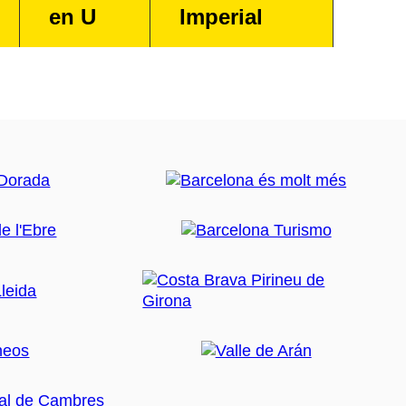
en U
Imperial