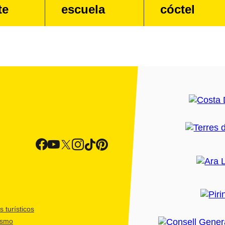
te
escuela
cóctel
 turísticos
ismo