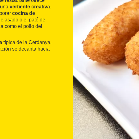
ste restaurante ofrece
n una
vertiente creativa
.
aborar
cocina de
de asado o el paté de
sa como el pollo del
a
típica de la Cerdanya.
oración se decanta hacia