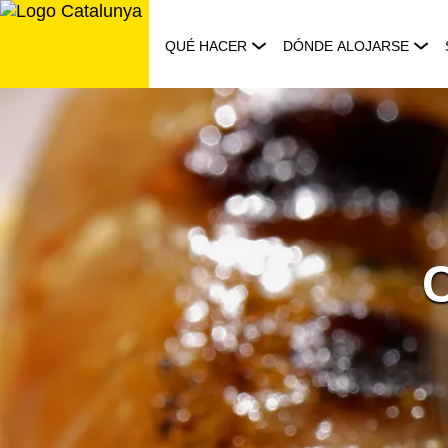
Saltar
al
QUÉ HACER
DÓNDE ALOJARSE
contenido
C