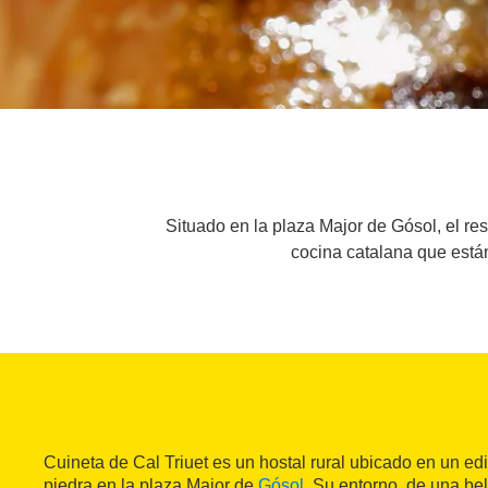
Situado en la plaza Major de Gósol, el re
cocina catalana que está
Cuineta de Cal Triuet es un hostal rural ubicado en un ed
piedra en la plaza Major de
Gósol
. Su entorno, de una bel