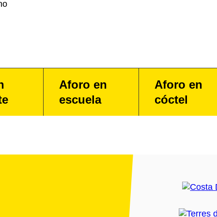
no
n
Aforo en
Aforo en
te
escuela
cóctel