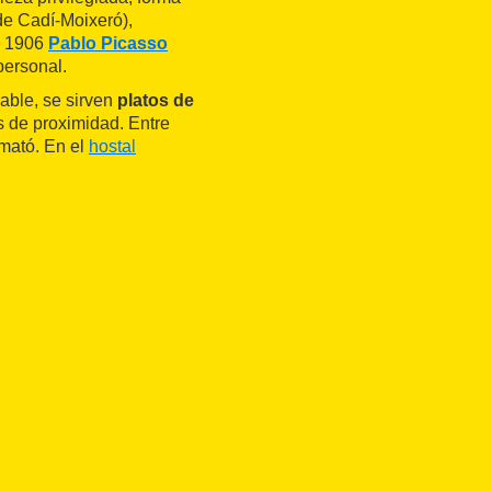
de Cadí-Moixeró),
o 1906
Pablo Picasso
personal.
able, se sirven
platos de
s de proximidad. Entre
 mató. En el
hostal