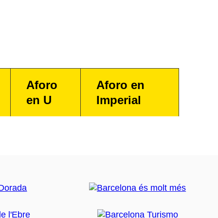
Aforo
Aforo en
en U
Imperial