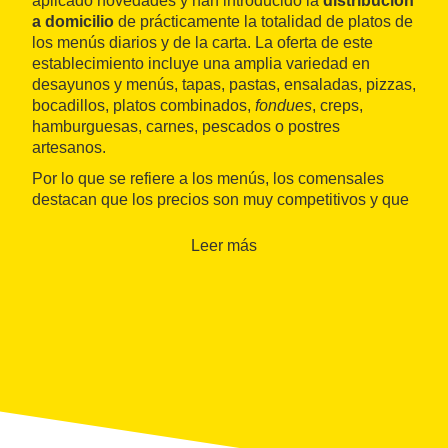
aplicado novedades y han introducido la
distribución
a domicilio
de prácticamente la totalidad de platos de
los menús diarios y de la carta. La oferta de este
establecimiento incluye una amplia variedad en
desayunos y menús, tapas, pastas, ensaladas, pizzas,
bocadillos, platos combinados,
fondues
, creps,
hamburguesas, carnes, pescados o postres
artesanos.
Por lo que se refiere a los menús, los comensales
destacan que los precios son muy competitivos y que
hay una
amplia oferta
para escoger, tanto por lo que
respecta a los entrantes, como a los platos principales
Leer más
y el postre. Asimismo, todo el mundo coincide en
destacar el servicio, con una atención personalizada y
correcta.