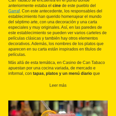
Can Tabaco se encuentra en el punto donde
anteriormente estaba el
cine
de este pueblo del
Garraf
. Con este antecedente, los responsables del
establecimiento han querido homenajear el mundo
del séptimo arte, con una decoración y una carta
especiales y muy originales. Así, en las paredes de
este establecimiento se pueden ver varios carteles de
películas clásicas y también hay otros elementos
decorativos. Además, los nombres de los platos que
aparecen en su carta están inspirados en títulos de
películas.
Más allá de esta temática, en Casino de Can Tabaco
apuestan por una cocina variada, de mercado e
informal, con
tapas, platos y un menú diario
que
destaca por su buena relación calidad-precio. Tienen
ensaladas, platos de carnes, de pescado, postres,
Leer más
carta de vinos y también algunas propuestas más
tradicionales y basadas en la cocina más casera.
También tienen cócteles.
Disponen de una
sala privada
para grupos y también
de una agradable terraza ubicada en la misma plaza.