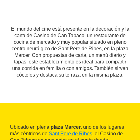
El mundo del cine está presente en la decoración y la
carta de Casino de Can Tabaco, un restaurante de
cocina de mercado y muy popular situado en pleno
centro neurálgico de Sant Pere de Ribes, en la plaza
Marcer. Con propuestas de carta, un menú diario y
tapas, este establecimiento es ideal para compartir
una comida en familia o con amigos. También sirven
cócteles y destaca su terraza en la misma plaza.
Ubicado en plena
plaza Marcer
, uno de los lugares
más céntricos de
Sant Pere de Ribes
, el Casino de