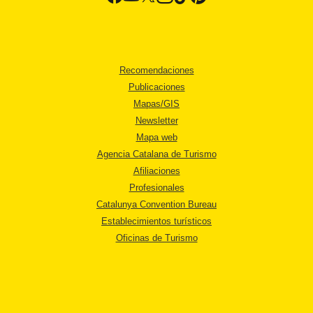
Recomendaciones
Publicaciones
Mapas/GIS
Newsletter
Mapa web
Agencia Catalana de Turismo
Afiliaciones
Profesionales
Catalunya Convention Bureau
Establecimientos turísticos
Oficinas de Turismo