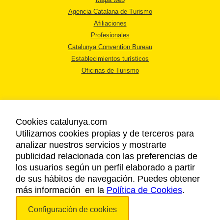
Agencia Catalana de Turismo
Afiliaciones
Profesionales
Catalunya Convention Bureau
Establecimientos turísticos
Oficinas de Turismo
Cookies catalunya.com
Utilizamos cookies propias y de terceros para
AVISO LEGAL
analizar nuestros servicios y mostrarte
POLÍTICA DE PRIVACIDAD
publicidad relacionada con las preferencias de
COOKIES
los usuarios según un perfil elaborado a partir
ACCESSIBILIDAD
de sus hábitos de navegación. Puedes obtener
más información en la
Política de Cookies
.
Copyright © 2026. Agencia Catalana de Turismo. Todos los derechos
Configuración de cookies