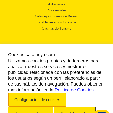
Afiliaciones
Profesionales
Catalunya Convention Bureau
Establecimientos turísticos
Oficinas de Turismo
Cookies catalunya.com
Utilizamos cookies propias y de terceros para
AVISO LEGAL
analizar nuestros servicios y mostrarte
POLÍTICA DE PRIVACIDAD
publicidad relacionada con las preferencias de
COOKIES
los usuarios según un perfil elaborado a partir
ACCESSIBILIDAD
de sus hábitos de navegación. Puedes obtener
más información en la
Política de Cookies
.
Copyright © 2026. Agencia Catalana de Turismo. Todos los derechos
Configuración de cookies
reservados.