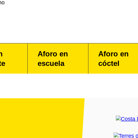
no
n
Aforo en
Aforo en
te
escuela
cóctel