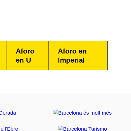
Aforo
Aforo en
en U
Imperial