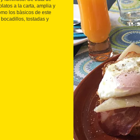
atos a la carta, amplia y
como los bàsicos de este
bocadillos, tostadas y