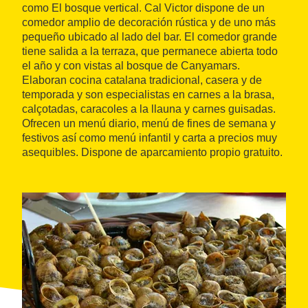
como El bosque vertical. Cal Victor dispone de un
comedor amplio de decoración rústica y de uno más
pequeño ubicado al lado del bar. El comedor grande
tiene salida a la terraza, que permanece abierta todo
el año y con vistas al bosque de Canyamars.
Elaboran cocina catalana tradicional, casera y de
temporada y son especialistas en carnes a la brasa,
calçotadas, caracoles a la llauna y carnes guisadas.
Ofrecen un menú diario, menú de fines de semana y
festivos así como menú infantil y carta a precios muy
asequibles. Dispone de aparcamiento propio gratuito.