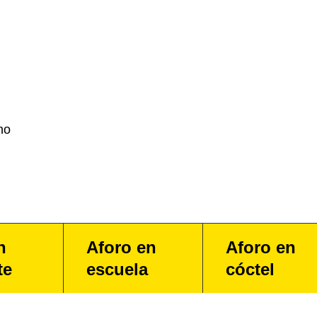
no
n
Aforo en
Aforo en
te
escuela
cóctel