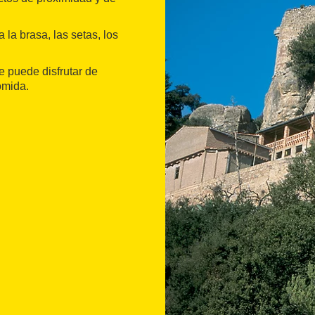
la brasa, las setas, los
e puede disfrutar de
omida.