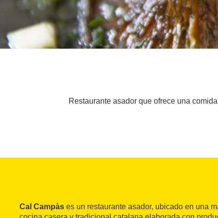
Restaurante asador que ofrece una comida 
Cal Campàs
es un restaurante asador, ubicado en una m
cocina casera y tradicional catalana elaborada con produ