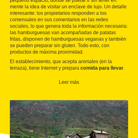
pequeño espacio, donde se puede ir sin tener en
mente la idea de visitar un enclave de lujo. Un detalle
interesante: los propietarios responden a los
comensales en sus comentarios en las redes
sociales, lo que genera toda la información necesaria:
las hamburguesas van acompañadas de patatas
fritas, disponen de hamburguesas veganas y también
se pueden preparar sin gluten. Todo esto, con
productos de máxima proximidad.
El establecimiento, que acepta animales (en la
terraza), tiene Internet y prepara
comida para llevar
.
No acepta reservas, pero tiene otra particularidad: se
pone a disposición de los clientes una
pizarra
para
Leer más
que hagan sus comentarios tanto en forma de
mensajes escritos como en forma de dibujos sobre la
experiencia gastronómica.