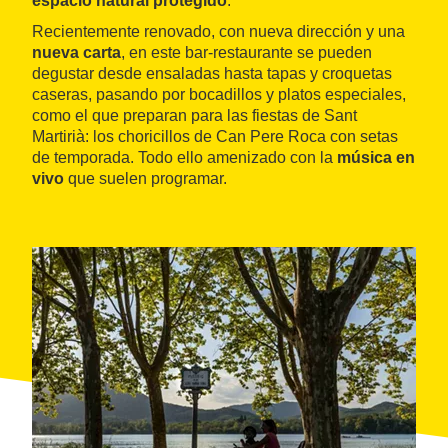
espacio natural protegido
.
Recientemente renovado, con nueva dirección y una
nueva carta
, en este bar-restaurante se pueden
degustar desde ensaladas hasta tapas y croquetas
caseras, pasando por bocadillos y platos especiales,
como el que preparan para las fiestas de Sant
Martirià: los choricillos de Can Pere Roca con setas
de temporada. Todo ello amenizado con la
música en
vivo
que suelen programar.