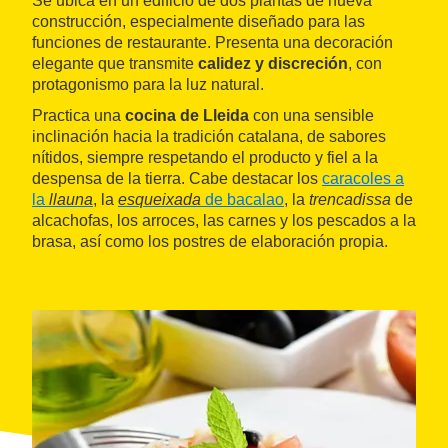
Se ubica en un edificio de dos plantas de nueva
construcción, especialmente diseñado para las
funciones de restaurante. Presenta una decoración
elegante que transmite
calidez y discreción
, con
protagonismo para la luz natural.
Practica una
cocina de Lleida
con una sensible
inclinación hacia la tradición catalana, de sabores
nítidos, siempre respetando el producto y fiel a la
despensa de la tierra. Cabe destacar los
caracoles a
la
llauna
, la
esqueixada
de bacalao
, la
trencadissa
de
alcachofas, los arroces, las carnes y los pescados a la
brasa, así como los postres de elaboración propia.