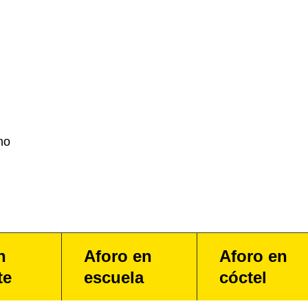
no
n
Aforo en
Aforo en
te
escuela
cóctel