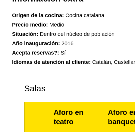
Origen de la cocina:
Cocina catalana
Precio medio:
Medio
Situación:
Dentro del núcleo de población
Año inauguración:
2016
Acepta reservas?:
Sí
Idiomas de atención al cliente:
Catalán, Castella
Salas
Aforo en
Aforo e
teatro
banque