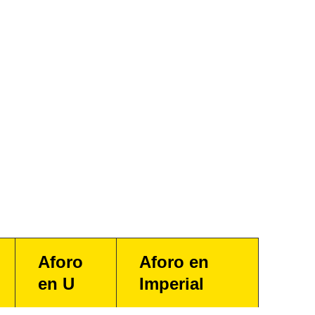
Aforo
Aforo en
en U
Imperial