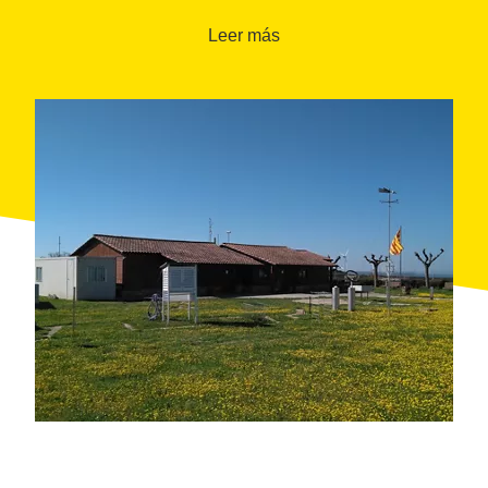
Tierra. Si la visita se efectúa de noche, se explican las
constelaciones a ojo desnudo, para acabar
Leer más
observando el cielo estrellado
con la ayuda de los
telescopios.
Todas las visitas están recomendadas para cualquier
persona a partir de los 7 años de edad y se llevan a
cabo en grupos con plazas limitadas y reserva previa.
Además de la visita astronómica, el observatorio de
Pujalt también organiza visitas meteorológicas y
visitas astrometeorológicas, para conocer también su
observatorio meteorológico
.