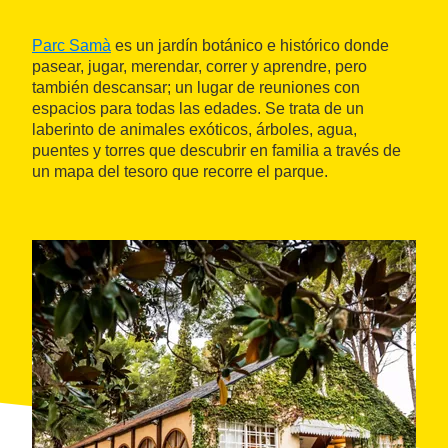
Parc Samà
es un jardín botánico e histórico donde
pasear, jugar, merendar, correr y aprendre, pero
también descansar; un lugar de reuniones con
espacios para todas las edades. Se trata de un
laberinto de animales exóticos, árboles, agua,
puentes y torres que descubrir en familia a través de
un mapa del tesoro que recorre el parque.