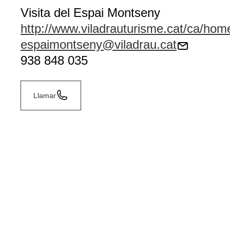
Visita del Espai Montseny
http://www.viladrauturisme.cat/ca/hom
espaimontseny@viladrau.cat
938 848 035
Llamar