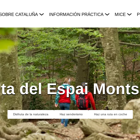
SOBRE CATALUÑA
INFORMACIÓN PRÁCTICA
MICE
P
ita del Espai Mont
Disfruta de la naturaleza
Haz senderismo
Haz una ruta en coche