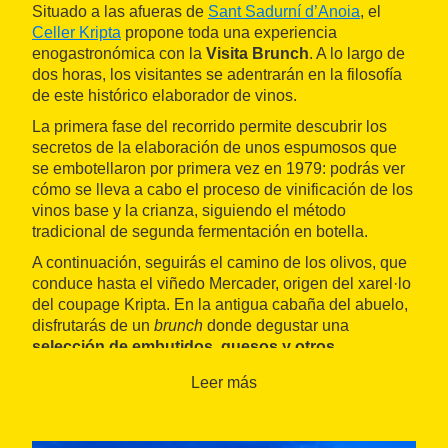
Situado a las afueras de
Sant Sadurní d’Anoia
, el
Celler Kripta
propone toda una experiencia
enogastronómica con la
Visita Brunch
. A lo largo de
dos horas, los visitantes se adentrarán en la filosofía
de este histórico elaborador de vinos.
La primera fase del recorrido permite descubrir los
secretos de la elaboración de unos espumosos que
se embotellaron por primera vez en 1979: podrás ver
cómo se lleva a cabo el proceso de vinificación de los
vinos base y la crianza, siguiendo el método
tradicional de segunda fermentación en botella.
A continuación, seguirás el camino de los olivos, que
conduce hasta el viñedo Mercader, origen del xarel·lo
del coupage Kripta. En la antigua cabaña del abuelo,
disfrutarás de un
brunch
donde degustar una
selección de embutidos, quesos y otros
productos de proximidad
elaborados en el
Leer más
Penedès, acompañados de un vino DO Penedès y
tres Corpinnats Celler Kripta de distintos coupages y
añadas.