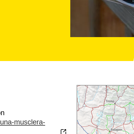
ón
a-una-musclera-