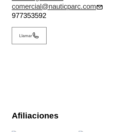
comercial@nauticparc.com
977353592
Llamar
Afiliaciones