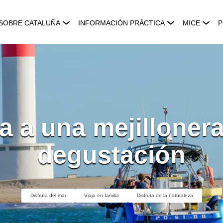
SOBRE CATALUÑA
INFORMACIÓN PRÁCTICA
MICE
P
ta a una mejilloner
degustación
Disfruta del mar
Viaja en familia
Disfruta de la naturaleza