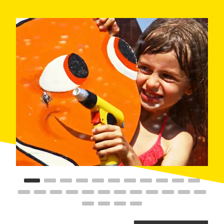
Església y tomaremos un helado en alguna terraza a
la fresca. A continuación, pasando por el centro
histórico, iremos hacia la Riera Capaspre para coger
el
carrilet
(pequeño tren) y dar la vuelta completa a
Calella. Y después, nos esperan juegos y actividades
en el espacio de juego infantil
Pequelandia
.
Al atardecer podremos hacer actividades con la
familia, como por ejemplo una partida familiar en
la
bolera
y al
mini golf
y cenar en el restaurante del
recinto.
TOMA NOTA:
Tened en cuenta que durante los meses de julio y
agosto (del 7 de julio al 9 de agosto), cada viernes, a
las 17.00 horas en el paseo de Manuel Puigvert se
llevan a cabo
espectáculos para los más pequeños
(circo, payasos, títeres, marionetas, malabares,
danzas, cuentos...).
Los niños más grandes, de entre 8 y 12 años, pueden
disfrutar de una gran oferta de actividades de la