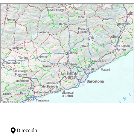
Marí, uno de los itinerarios de naturaleza. Precio: 2
PARQUE DALMAU: Parque para gozar de la
naturaleza en el centro de la ciudad.
ttp://www.calella.cat/turisme/Parc_Dalmau
WATER SPORTS CENTRE:
www.watersportscentre.com
PEQUELANDIA:
www.facebook.com/pequelandiacalella
BOWLING GOLF:
www.bowling-golf.cat
MED BIKES:
www.medbikes.com
PADDLE CALELLA:
http://www.padelcalella.com
Dirección