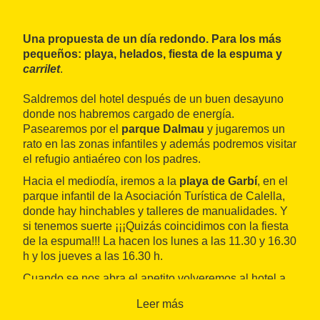
Una propuesta de un día redondo. Para los más
pequeños: playa, helados, fiesta de la espuma y
carrilet
.
Saldremos del hotel después de un buen desayuno
donde nos habremos cargado de energía.
Pasearemos por el
parque Dalmau
y jugaremos un
rato en las zonas infantiles y además podremos visitar
el refugio antiaéreo con los padres.
Hacia el mediodía, iremos a la
playa de Garbí
, en el
parque infantil de la Asociación Turística de Calella,
donde hay hinchables y talleres de manualidades. Y
si tenemos suerte ¡¡¡Quizás coincidimos con la fiesta
de la espuma!!! La hacen los lunes a las 11.30 y 16.30
h y los jueves a las 16.30 h.
Cuando se nos abra el apetito volveremos al hotel a
comer y reponernos un rato. Después de comer
Leer más
pasearemos por el
centro comercial
de la calle