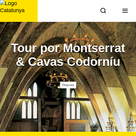
Saltar
al
contenido
Tour por Montserrat
& Cavas Codorníu
Degusta