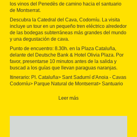
los vinos del Penedès de camino hacia el santuario
de Montserrat.
Descubra la Catedral del Cava, Codorníu. La visita
incluye un tour en un pequeño tren eléctrico alrededor
de las bodegas subterráneas más grandes del mundo
y una degustación de cava.
Punto de encuentro: 8.30h. en la Plaza Cataluña,
delante del Deutsche Bank & Hotel Olivia Plaza. Por
favor, presentarse 10 minutos antes de la salida y
buscad a los guías que llevan paraguas naranjas.
Itinerario: Pl. Cataluña> Sant Sadurní d'Anoia - Cavas
Codorníu> Parque Natural de Montserrat> Santuario
(Monasterio, Basílica, Capilla de la Moreneta)>
Tiempo libre para comer> vuelta a Pl. Cataluña.
Leer más
Horarios:
Salidas diarias. Excepto los Domingos.
Tour del 1 de Abril al 1 de Noviembre.
Duración de 6.15h. aproximadamente.