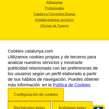
Afiliaciones
Profesionales
Catalunya Convention Bureau
Establecimientos turísticos
Oficinas de Turismo
Cookies catalunya.com
Utilizamos cookies propias y de terceros para
AVISO LEGAL
analizar nuestros servicios y mostrarte
POLÍTICA DE PRIVACIDAD
publicidad relacionada con las preferencias de
COOKIES
los usuarios según un perfil elaborado a partir
ACCESSIBILIDAD
de sus hábitos de navegación. Puedes obtener
más información en la
Política de Cookies
.
Copyright © 2026. Agencia Catalana de Turismo. Todos los derechos
Configuración de cookies
reservados.
Recházalas todas
Acéptalas todas