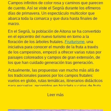
Campos infinitos de color rosa y caminos que parecen
de cuento. Así se viste el Segrià durante los efímeros
días de primavera. Un espectáculo multicolor que
abarca toda la comarca y que dura hasta finales de
marzo.
En el Segrià, la población de Aitona se ha convertido
en el epicentro del nuevo turismo en torno a la
floración de los árboles frutales.
Fruiturisme
,
una
iniciativa para conocer el mundo de la fruta a través
de los campesinos, empezó a ofrecer varias rutas por
paisajes coloreados y campos de gran extensión, de
los que han cuidado generación tras generación.
Actualmente, las propuestas van mucho más allá de
los tradicionales paseos por los campos frutales:
vuelos en globo, rutas temáticas, itinerarios didácticos
para escuelas, recorridos en bicicleta y catas de fruta
dulce, ¡entre muchas otras experiencias!
Leer más
Más allá de Aitona, otros municipios de la comarca
también ofrecen propuestas muy originales para
disfrutar de la floración en el Segrià. Por ejemplo, en