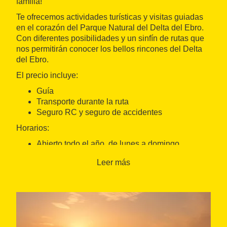
familia!
Te ofrecemos actividades turísticas y visitas guiadas
en el corazón del Parque Natural del Delta del Ebro.
Con diferentes posibilidades y un sinfín de rutas que
nos permitirán conocer los bellos rincones del Delta
del Ebro.
El precio incluye:
Guía
Transporte durante la ruta
Seguro RC y seguro de accidentes
Horarios:
Abierto todo el año, de lunes a domingo.
La visita se inicia a las 10h.
Leer más
Duración de la actividad: 4h.
Punto de encuentro: El Darwing Beach, Paseo
Marítimo de la Urbanización Riomar - Deltebre
Idiomas: Catalán, castellano, inglés y francés.
Accesibilidad: Actividad no accesible a personas en