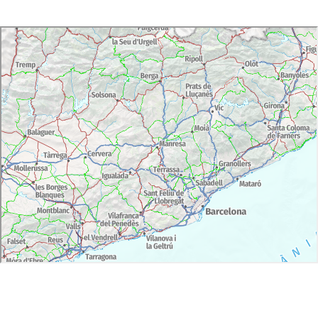
2 noches de alojamiento en régimen de media
pensión y desayuno en la casa de turismo rural
Mas El Ferrès (3 espigas) de Joanetes
Visita al corral del pastor en Pere de las cabras,
quien os enseñará este oficio milenario
Degustación de quesos artesanos y vino con el
pastor.
Café de primera hora de la mañana en la
cafetería de Vol de Coloms
Vuelo en globo en la Garrotxa de duración suele
ser de 1h y 30 minutos aproximadamente.
Copa de cava y coca de chicharrones durante el
viaje.
Desayuno de cuchillo y tenedor de pan con
tomate y embutidos y judías de Santa Pau con
butifarra en las instalaciones de Vol de Coloms
Certificado de vuelo firmado por el piloto
Traslado en 4×4 desde el campo de aterrizaje
hasta nuestras instalaciones.
Sensaciones, detalles especiales si se trata de
aniversario, celebración familiar, etc.
Bicicletas eléctricas y casco.