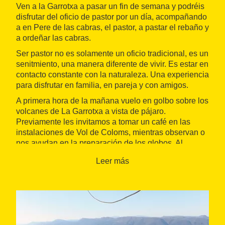
Ven a la Garrotxa a pasar un fin de semana y podréis
disfrutar del oficio de pastor por un día, acompañando
a en Pere de las cabras, el pastor, a pastar el rebaño y
a ordeñar las cabras.
Ser pastor no es solamente un oficio tradicional, es un
senitmiento, una manera diferente de vivir. Es estar en
contacto constante con la naturaleza. Una experiencia
para disfrutar en familia, en pareja y con amigos.
A primera hora de la mañana vuelo en golbo sobre los
volcanes de La Garrotxa a vista de pájaro.
Previamente les invitamos a tomar un café en las
instalaciones de Vol de Coloms, mientras observan o
nos ayudan en la preparación de los globos. Al
aterrizar, nos espera un buen desayuno de cuchillo y
Leer más
tenedor, de pan con embutido y judías de Santa Pau
con butifarra, postres de la Cooperativa La Fageda,
cafés, en el restaurante de Vol de Coloms, único y
exclusivo para las personas que han realizado el
vuelo en globo y sus acompañantes.
Por la tarde nos dirigimos a la casa de turismo rural