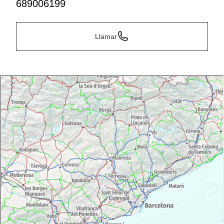
689006199
Llamar