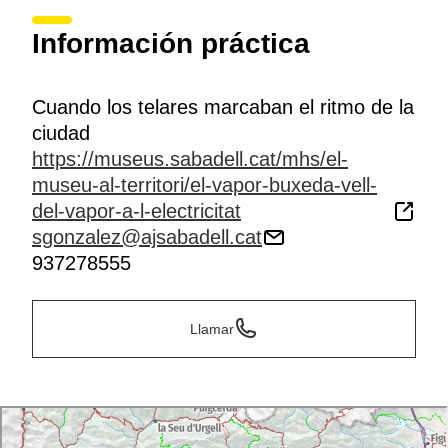
Información práctica
Cuando los telares marcaban el ritmo de la
ciudad
https://museus.sabadell.cat/mhs/el-
museu-al-territori/el-vapor-buxeda-vell-
del-vapor-a-l-electricitat
sgonzalez@ajsabadell.cat
937278555
Llamar