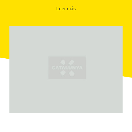
Expone, por ejemplo, la máquina de vapor semifija
Leer más
Wolf, diseñada en 1905, la sala de vapor y la sala de
calderas, considerada la mejor conservada de
Cataluña. La vivienda del encargado también se
puede visitar.