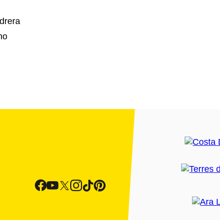
drera
no