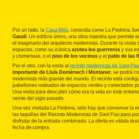
Por un lado, la
Casa Milà
, conocida como La Pedrera, fue
Gaudí
. Un edificio único, una obra maestra que permite 
el imaginario del arquitecto modernista. Durante la visita 
espacios, como su icónica
azotea los guerreros
y sus es
y chimeneas, o el
piso de los vecinos
y el
patio de las f
Por el otro, con la visita al
recinto modernista de Sant Pa
importante de Lluís Domènech i Montaner
, se podrá c
modernista más grande del mundo. El recinto está config
pabellones rodeados de espacios verdes y conectados po
Una visita para descubrir cómo era la vida en este entorn
veinte del siglo pasado.
Una vez visitada La Pedrera, solo hay que conservar la e
las taquillas del Recinto Modernista de Sant Pau para pode
disfrutar de la entrada combinada. La oferta es válida du
fecha de compra.