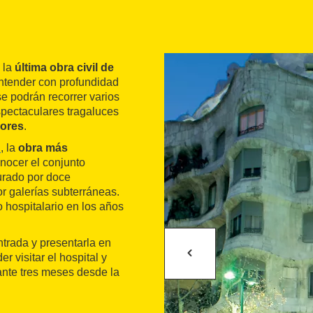
 la
última obra civil de
entender con profundidad
se podrán recorrer varios
pectaculares tragaluces
lores
.
u
, la
obra más
onocer el conjunto
urado por doce
r galerías subterráneas.
o hospitalario en los años
ntrada y presentarla en
r visitar el hospital y
rante tres meses desde la