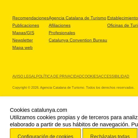
Recomendaciones
Agencia Catalana de Turismo
Establecimientos
Publicaciones
Afiliaciones
Oficinas de Tur
Mapas/GIS
Profesionales
Newsletter
Catalunya Convention Bureau
Mapa web
AVISO LEGAL
POLÍTICA DE PRIVACIDAD
COOKIES
ACCESSIBILIDAD
Copyright © 2026. Agencia Catalana de Turismo. Todos los derechos reservados.
Cookies catalunya.com
Utilizamos cookies propias y de terceros para analiz
NUESTROS PARTNERS
elaborado a partir de sus hábitos de navegación. 
Configuración de cookies
Recházalas todas